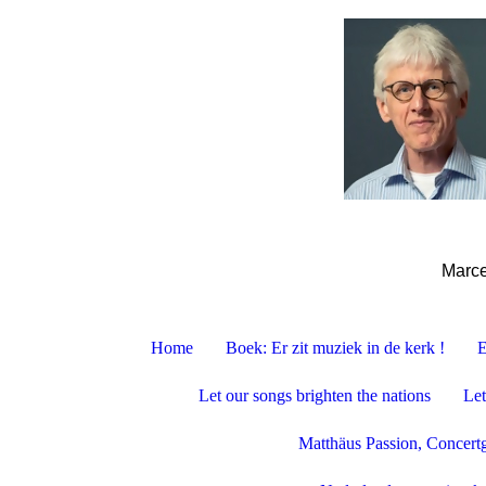
Marce
Home
Boek: Er zit muziek in de kerk !
E
Let our songs brighten the nations
Let
Matthäus Passion, Concer