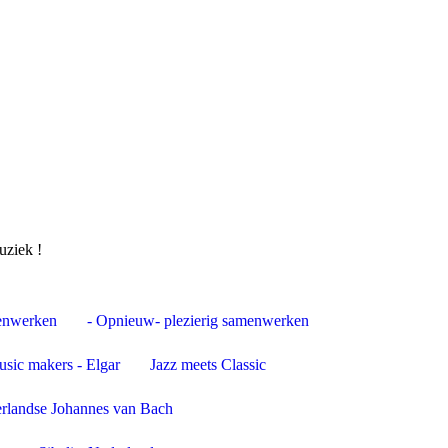
uziek !
menwerken
- Opnieuw- plezierig samenwerken
usic makers - Elgar
Jazz meets Classic
rlandse Johannes van Bach