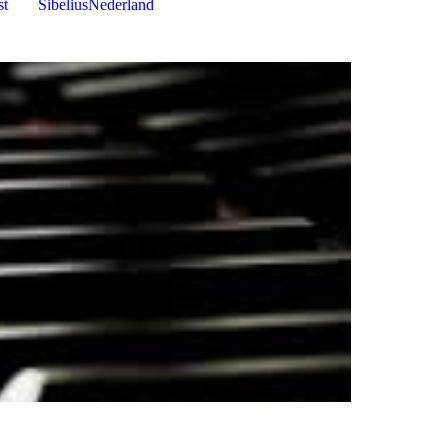
st
SibeliusNederland