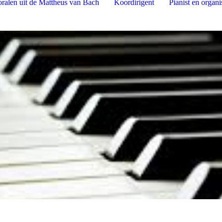
ralen uit de Mattheus van Bach
Koordirigent
Pianist en organi