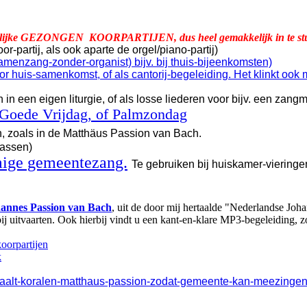
rlijke GEZONGEN KOORPARTIJEN, dus heel gemakkelijk in te stude
r-partij, als ook aparte de orgel/piano-partij)
amenzang-zonder-organist) bijv. bij thuis-bijeenkomsten)
voor huis-samenkomst, of als cantorij-begeleiding. Het klinkt oo
en in een eigen liturgie, of als losse liederen voor bijv. een zang
v. Goede Vrijdag, of Palmzondag
, zoals in de Matthäus Passion van Bach.
passen)
mige gemeentezang.
Te gebruiken bij huiskamer-vieringen,
hannes Passion van Bach
, uit de door mij hertaalde "Nederlandse Jo
j uitvaarten. Ook hierbij vindt u een kant-en-klare MP3-begeleiding, z
oorpartijen
k
rtaalt-koralen-matthaus-passion-zodat-gemeente-kan-meezingen