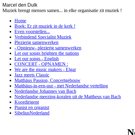
Marcel den Dulk
Muziek brengt mensen samen... in elke organisatie zit muziek !
Home
Boek: Er zit muziek in de kerk !
Even voorstellen...
Verbindend Specialist Muziek
Plezierig samenwerken
- Opnieuw- plezierig samenwerken
Let our songs brighten the nations
Let our songs - English
CONCERT - OPNAMEN :
We are the music makers - Elgar
Jazz meets Classic
Matthäus Passion, Concertgebouw
Matthäus-in-een-uur - met Nederlandse vertelling
Nederlandse Johannes van Bach
Nederlandse meezing-koralen uit de Mattheus van Bach
Koordirigent
Pianist en organist
SibeliusNederland
N