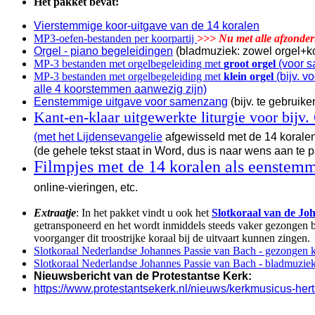
Het pakket bevat:
Vierstemmige koor-uitgave van de 14 koralen
MP3-oefen-bestanden per koorpartij
>>> Nu met alle afzonde
Orgel - piano begeleidingen
(bladmuziek: zowel orgel+koo
MP-3 bestanden met orgelbegeleiding met
groot orgel
(voor s
MP-3 bestanden met orgelbegeleiding met
klein orgel
(bijv. 
alle 4 koorstemmen aanwezig zijn)
Eenstemmige uitgave voor samenzang
(bijv. te gebruik
Kant-en-klaar uitgewerkte liturgie voor bij
(met het Lijdensevangelie
afgewisseld met de 14 koralen
(de gehele tekst staat in Word, dus is naar wens aan te 
Filmpjes met de 14 koralen als eenstem
online-vieringen, etc.
Extraatje
: In het pakket vindt u ook het
Slotkoraal van de Jo
getransponeerd en het wordt inmiddels steeds vaker gezongen bi
voorganger dit troostrijke koraal bij de uitvaart kunnen zingen.
Slotkoraal Nederlandse Johannes Passie van Bach - gezongen k
Slotkoraal Nederlandse Johannes Passie van Bach - bladmuzie
Nieuwsbericht van de Protestantse Kerk:
https://www.protestantsekerk.nl/nieuws/kerkmusicus-he