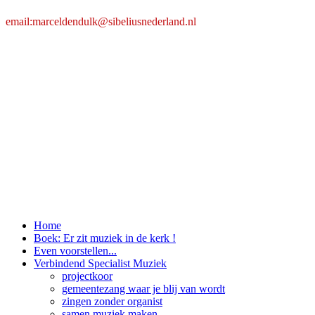
email:marceldendulk@sibeliusnederland.nl
Home
Boek: Er zit muziek in de kerk !
Even voorstellen...
Verbindend Specialist Muziek
projectkoor
gemeentezang waar je blij van wordt
zingen zonder organist
samen muziek maken